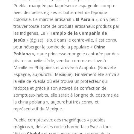
Puebla, marquée par la présence espagnole. compte
avec des belles églises et battement de l’époque
coloniale. Le marche artisanal «
El Parain
», on y peut
trouver toute sorte de produits artisanaux produits par
les indigènes. Le «
Templo de la Compañía de
Jesús
» (église) : situé dans le centre-ville, il est connu
pour héberger la tombe de la populaire «
China
Poblana
», « une princesse mongole capturée par des
pirates au xviie siècle, vendue comme esclave à
Manille en Philippines et arrivée à Acapulco (Nouvelle
Espagne, aujourd’hui Mexique). Finalement elle arriva à
la ville de Puebla où elle trouva un protecteur qui
l’adopta et grâce à son activité de confection de
somptueux habits, elle serait à l’origine du costume de
la china poblana », aujourd’hui très connu et
représentatif du Mexique.
Puebla compte avec des magnifiques « pueblos
mágicos », des villes où le charme fait rêver a tous.
Visitez
Cholula
et son sanctuaire au somme de la