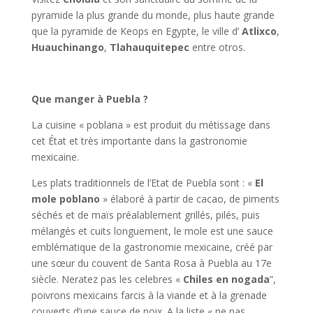
pyramide la plus grande du monde, plus haute grande
que la pyramide de Keops en Egypte, le ville d’
Atlixco
,
Huauchinango
,
Tlahauquitepec
entre otros.
Que manger à Puebla ?
La cuisine « poblana » est produit du métissage dans
cet État et très importante dans la gastronomie
mexicaine.
Les plats traditionnels de l’Etat de Puebla sont : «
El
mole poblano
» élaboré à partir de cacao, de piments
séchés et de maïs préalablement grillés, pilés, puis
mélangés et cuits longuement, le mole est une sauce
emblématique de la gastronomie mexicaine, créé par
une sœur du couvent de Santa Rosa à Puebla au 17e
siècle. Neratez pas les celebres «
Chiles en nogada
”,
poivrons mexicains farcis à la viande et à la grenade
couverts d’une sauce de noix. A la liste « ne pas