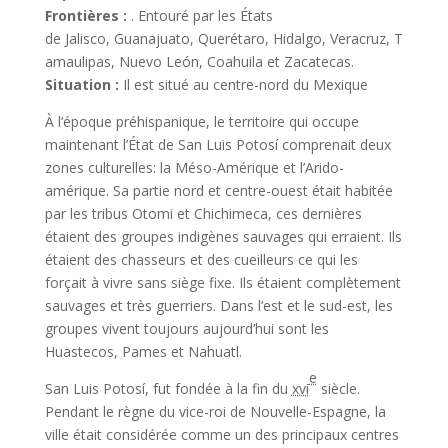
Frontières :
. Entouré par les États
de Jalisco, Guanajuato, Querétaro, Hidalgo, Veracruz, T
amaulipas, Nuevo León, Coahuila et Zacatecas.
Situation :
Il est situé au centre-nord du Mexique
À l’époque préhispanique, le territoire qui occupe
maintenant l’État de San Luis Potosí comprenait deux
zones culturelles: la Méso-Amérique et l’Arido-
amérique. Sa partie nord et centre-ouest était habitée
par les tribus Otomi et Chichimeca, ces dernières
étaient des groupes indigènes sauvages qui erraient. Ils
étaient des chasseurs et des cueilleurs ce qui les
forçait à vivre sans siège fixe. Ils étaient complètement
sauvages et très guerriers. Dans l’est et le sud-est, les
groupes vivent toujours aujourd’hui sont les
Huastecos, Pames et Nahuatl.
e
San Luis Potosí, fut fondée à la fin du
xvi
siècle.
Pendant le règne du vice-roi de Nouvelle-Espagne, la
ville était considérée comme un des principaux centres