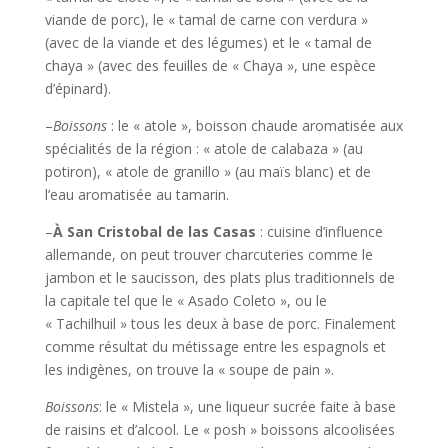
viande de porc), le « tamal de carne con verdura »
(avec de la viande et des légumes) et le « tamal de
chaya » (avec des feuilles de « Chaya », une espèce
d’épinard).
–
Boissons
: le « atole », boisson chaude aromatisée aux
spécialités de la région : « atole de calabaza » (au
potiron), « atole de granillo » (au maïs blanc) et de
l’eau aromatisée au tamarin.
–
À San Cristobal de las Casas
: cuisine d’influence
allemande, on peut trouver charcuteries comme le
jambon et le saucisson, des plats plus traditionnels de
la capitale tel que le « Asado Coleto », ou le
« Tachilhuil » tous les deux à base de porc. Finalement
comme résultat du métissage entre les espagnols et
les indigènes, on trouve la « soupe de pain ».
Boissons
: le « Mistela », une liqueur sucrée faite à base
de raisins et d’alcool. Le « posh » boissons alcoolisées