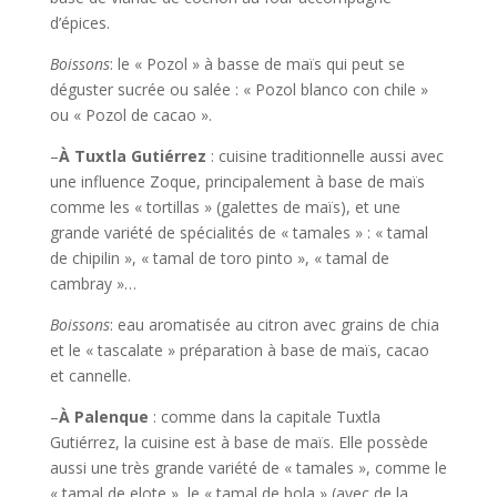
d’épices.
Boissons
: le « Pozol » à basse de maïs qui peut se
déguster sucrée ou salée : « Pozol blanco con chile »
ou « Pozol de cacao ».
–
À Tuxtla Gutiérrez
: cuisine traditionnelle aussi avec
une influence Zoque, principalement à base de maïs
comme les « tortillas » (galettes de maïs), et une
grande variété de spécialités de « tamales » : « tamal
de chipilin », « tamal de toro pinto », « tamal de
cambray »…
Boissons
: eau aromatisée au citron avec grains de chia
et le « tascalate » préparation à base de maïs, cacao
et cannelle.
–
À Palenque
: comme dans la capitale Tuxtla
Gutiérrez, la cuisine est à base de maïs. Elle possède
aussi une très grande variété de « tamales », comme le
« tamal de elote », le « tamal de bola » (avec de la