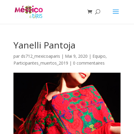
Yanelli Pantoja
par
ds712_mexicoaparis
|
Mai 9, 2020
|
Equipo
,
Participantes_muertos_2019
|
0 commentaires