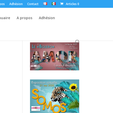
pos
Adhésion
Contact
Articles 0
nuaire
A propos
Adhésion