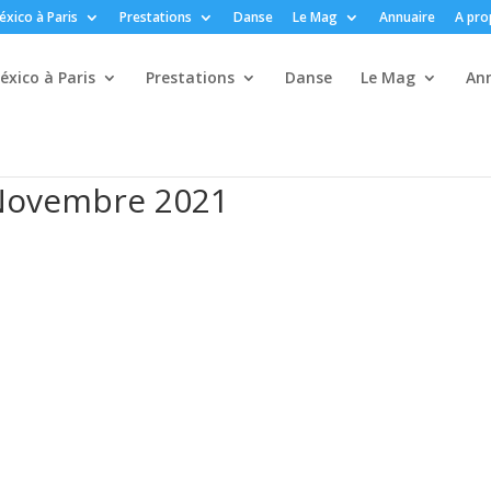
xico à Paris
Prestations
Danse
Le Mag
Annuaire
A pro
xico à Paris
Prestations
Danse
Le Mag
An
 Novembre 2021