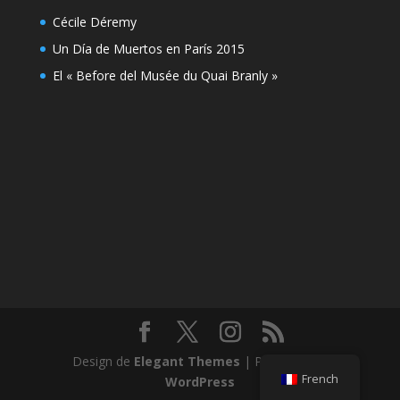
Cécile Déremy
Un Día de Muertos en París 2015
El « Before del Musée du Quai Branly »
Design de
Elegant Themes
| Propulsé par
French
WordPress