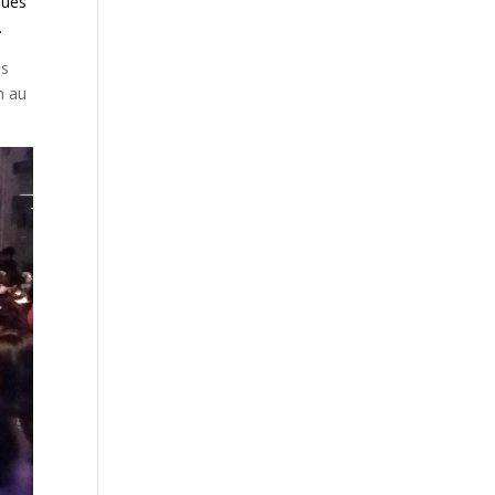
ques
.
es
n au