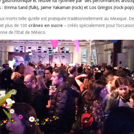
rée gastronomique et festive fut rythmée par des performances artisti
 : Emma Sand (fulk), Jaime Yakaman (rock) et Los Gringos (rock-pop)
 aux morts telle qu’elle est pratiquée traditionnellement au Mexique. D
 et plus de 100
crânes en sucre
– créés spécialement pour l’occasio
anne de l’Etat de México.