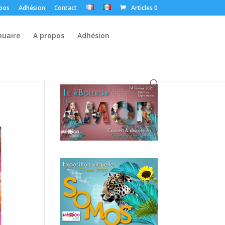
pos
Adhésion
Contact
Articles 0
nuaire
A propos
Adhésion