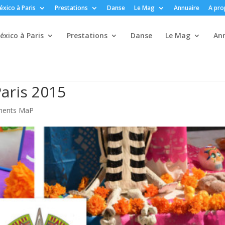
xico à Paris
Prestations
Danse
Le Mag
Annuaire
A pro
xico à Paris
Prestations
Danse
Le Mag
An
aris 2015
ments MaP