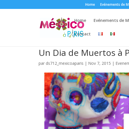
Home
Evénements de Mé
Home
Evénements de Mé
Contact
Un Dia de Muertos à P
par
ds712_mexicoaparis
|
Nov 7, 2015
|
Evene