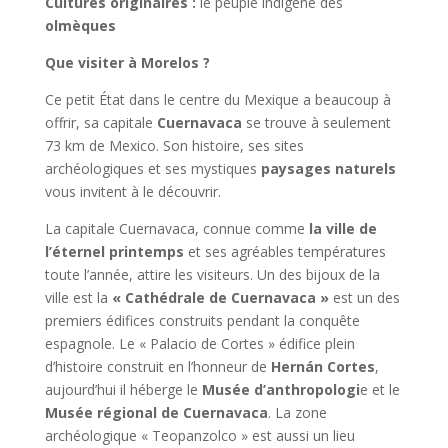
Cultures originaires :
le peuple indigène des
olmèques
Que visiter à Morelos ?
Ce petit État dans le centre du Mexique a beaucoup à
offrir, sa capitale
Cuernavaca
se trouve à seulement
73 km de Mexico. Son histoire, ses sites
archéologiques et ses mystiques
paysages naturels
vous invitent à le découvrir.
La capitale Cuernavaca, connue comme
la ville de
l’éternel printemps
et ses agréables températures
toute l’année, attire les visiteurs. Un des bijoux de la
ville est la
« Cathédrale de Cuernavaca »
est un des
premiers édifices construits pendant la conquête
espagnole. Le « Palacio de Cortes » édifice plein
d’histoire construit en l’honneur de
Hernán Cortes
,
aujourd’hui il héberge le
Musée d’anthropologi
e et le
Musée régional de Cuernavaca
. La zone
archéologique « Teopanzolco » est aussi un lieu