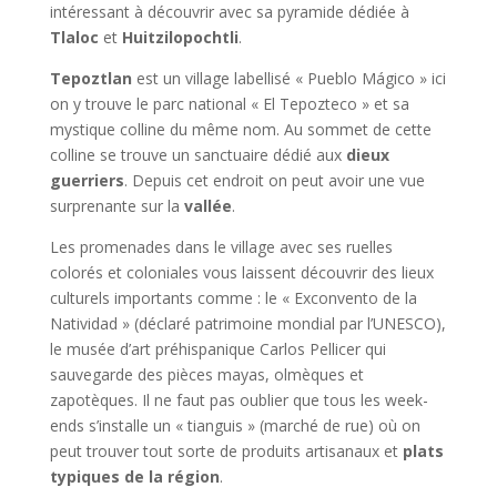
intéressant à découvrir avec sa pyramide dédiée à
Tlaloc
et
Huitzilopochtli
.
Tepoztlan
est un village labellisé « Pueblo Mágico » ici
on y trouve le parc national « El Tepozteco » et sa
mystique colline du même nom. Au sommet de cette
colline se trouve un sanctuaire dédié aux
dieux
guerriers
. Depuis cet endroit on peut avoir une vue
surprenante sur la
vallée
.
Les promenades dans le village avec ses ruelles
colorés et coloniales vous laissent découvrir des lieux
culturels importants comme : le « Exconvento de la
Natividad » (déclaré patrimoine mondial par l’UNESCO),
le musée d’art préhispanique Carlos Pellicer qui
sauvegarde des pièces mayas, olmèques et
zapotèques. Il ne faut pas oublier que tous les week-
ends s’installe un « tianguis » (marché de rue) où on
peut trouver tout sorte de produits artisanaux et
plats
typiques de la région
.