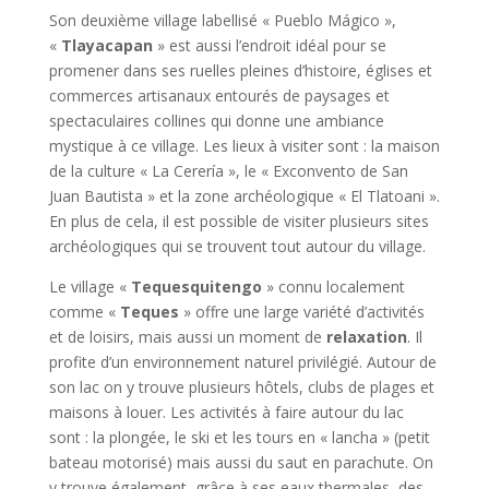
Son deuxième village labellisé « Pueblo Mágico »,
«
Tlayacapan
» est aussi l’endroit idéal pour se
promener dans ses ruelles pleines d’histoire, églises et
commerces artisanaux entourés de paysages et
spectaculaires collines qui donne une ambiance
mystique à ce village. Les lieux à visiter sont : la maison
de la culture « La Cerería », le « Exconvento de San
Juan Bautista » et la zone archéologique « El Tlatoani ».
En plus de cela, il est possible de visiter plusieurs sites
archéologiques qui se trouvent tout autour du village.
Le village «
Tequesquitengo
» connu localement
comme «
Teques
» offre une large variété d’activités
et de loisirs, mais aussi un moment de
relaxation
. Il
profite d’un environnement naturel privilégié. Autour de
son lac on y trouve plusieurs hôtels, clubs de plages et
maisons à louer. Les activités à faire autour du lac
sont : la plongée, le ski et les tours en « lancha » (petit
bateau motorisé) mais aussi du saut en parachute. On
y trouve également, grâce à ses eaux thermales, des